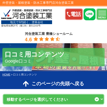
外壁塗装・屋根塗装・防水工事専門店河合塗装工業
電話
MENU
地元で3代続く、塗装会社
愛知県知事許可（般-28）第51243号
河合塗装工業 豊橋ショールーム
4.6
口コミ用コンテンツ
Google口コミ
HOME
>
口コミ用コンテンツ
このページの先頭へ戻る