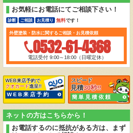
お気軽にお電話にてご相談下さい！
無料
です！
診断
ご相談
お見積り
外壁塗装・防水に関するご相談・お見積依頼
0532-61-4368
電話受付 9:00～18:00（日曜定休）
スピード
WEB来店予約で
クオカード
進呈!!
見積
30秒!!
WEB来店予約
簡単見積依頼
ネットの方はこちらから！
お電話するのに抵抗がある方は、
まず