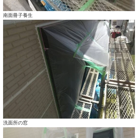
南面冊子養生
洗面所の窓