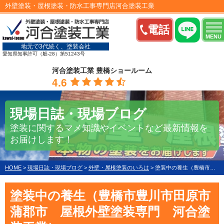
外壁塗装・屋根塗装・防水工事専門店河合塗装工業
電話
MENU
地元で3代続く、塗装会社
愛知県知事許可（般-28）第51243号
河合塗装工業 豊橋ショールーム
4.6
現場日誌・現場ブログ
塗装に関するマメ知識やイベントなど最新情報を
お届けします！
HOME
>
現場日誌・現場ブログ
>
外壁・屋根塗装のいろは
>
塗装中の養生（豊橋市豊川市田原市蒲郡市 屋根外壁塗装専門 河合塗装工業）
塗装中の養生（豊橋市豊川市田原市
蒲郡市 屋根外壁塗装専門 河合塗