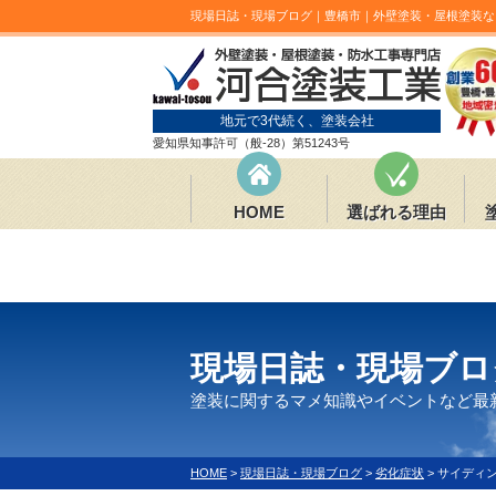
現場日誌・現場ブログ｜豊橋市｜外壁塗装・屋根塗装な
地元で3代続く、塗装会社
愛知県知事許可（般-28）第51243号
HOME
選ばれる理由
現場日誌・現場ブロ
塗装に関するマメ知識やイベントなど最
HOME
>
現場日誌・現場ブログ
>
劣化症状
>
サイディ