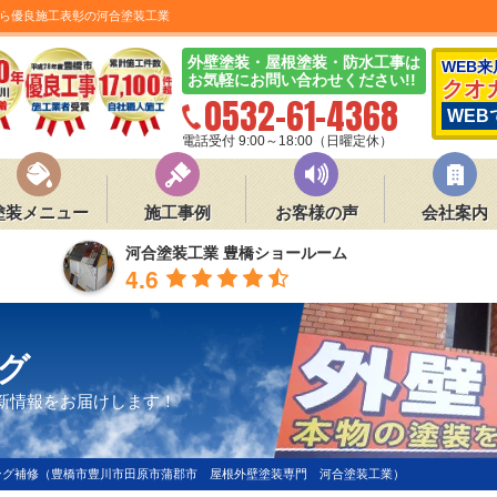
ら優良施工表彰の河合塗装工業
外壁塗装・屋根塗装・防水工事は
WEB
お気軽にお問い合わせください!!
クオ
0532-61-4368
WEB
電話受付 9:00～18:00（日曜定休）
塗装メニュー
施工事例
お客様の声
会社案内
河合塗装工業 豊橋ショールーム
4.6
グ
新情報をお届けします！
ング補修（豊橋市豊川市田原市蒲郡市 屋根外壁塗装専門 河合塗装工業）