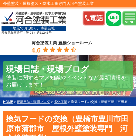
外壁塗装・屋根塗装・防水工事専門店河合塗装工業
電話
MENU
地元で3代続く、塗装会社
愛知県知事許可（般-28）第51243号
河合塗装工業 豊橋ショールーム
4.6
現場日誌・現場ブログ
塗装に関するマメ知識やイベントなど最新情報を
お届けします！
HOME
>
現場日誌・現場ブログ
>
劣化症状
>
換気フードの交換（豊橋市豊川市田原市蒲郡市 屋根外壁塗装専門 河合塗装工業）
換気フードの交換（豊橋市豊川市田
原市蒲郡市 屋根外壁塗装専門 河