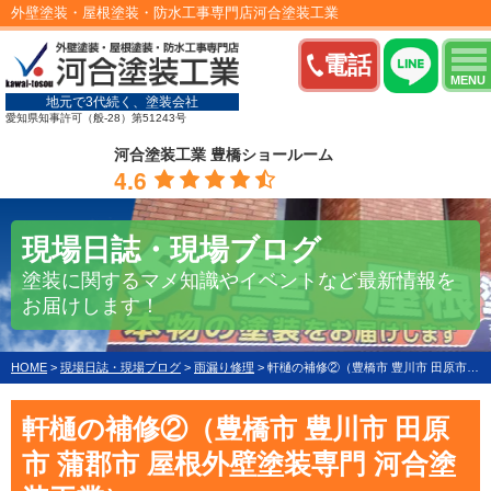
外壁塗装・屋根塗装・防水工事専門店河合塗装工業
電話
MENU
地元で3代続く、塗装会社
愛知県知事許可（般-28）第51243号
河合塗装工業 豊橋ショールーム
4.6
現場日誌・現場ブログ
塗装に関するマメ知識やイベントなど最新情報を
お届けします！
HOME
>
現場日誌・現場ブログ
>
雨漏り修理
>
軒樋の補修②（豊橋市 豊川市 田原市 蒲郡市 屋根外壁塗装専門 河合塗装工業）
軒樋の補修②（豊橋市 豊川市 田原
市 蒲郡市 屋根外壁塗装専門 河合塗