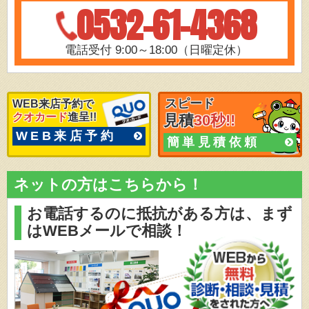
0532-61-4368
電話受付 9:00～18:00（日曜定休）
スピード
WEB来店予約で
クオカード
進呈!!
見積
30秒!!
WEB来店予約
簡単見積依頼
ネットの方はこちらから！
お電話するのに抵抗がある方は、
まず
はWEBメールで相談！