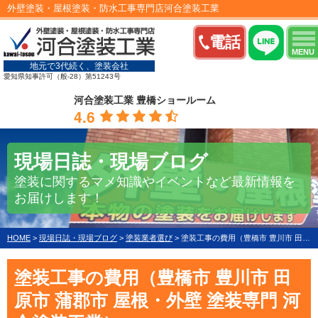
外壁塗装・屋根塗装・防水工事専門店河合塗装工業
電話
MENU
地元で3代続く、塗装会社
愛知県知事許可（般-28）第51243号
河合塗装工業 豊橋ショールーム
4.6
現場日誌・現場ブログ
塗装に関するマメ知識やイベントなど最新情報を
お届けします！
HOME
>
現場日誌・現場ブログ
>
塗装業者選び
>
塗装工事の費用（豊橋市 豊川市 田原市 蒲郡市 屋根・外壁 塗装専門 河合塗装工業）
塗装工事の費用（豊橋市 豊川市 田
原市 蒲郡市 屋根・外壁 塗装専門 河