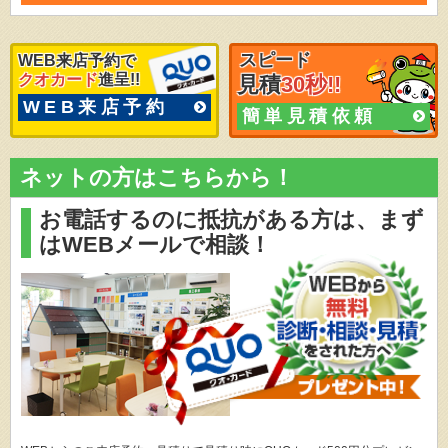
スピード
WEB来店予約で
クオカード
進呈!!
見積
30秒!!
WEB来店予約
簡単見積依頼
ネットの方はこちらから！
お電話するのに抵抗がある方は、
まず
はWEBメールで相談！