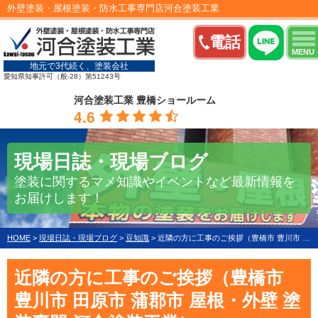
外壁塗装・屋根塗装・防水工事専門店河合塗装工業
電話
MENU
地元で3代続く、塗装会社
愛知県知事許可（般-28）第51243号
河合塗装工業 豊橋ショールーム
4.6
現場日誌・現場ブログ
塗装に関するマメ知識やイベントなど最新情報を
お届けします！
HOME
>
現場日誌・現場ブログ
>
豆知識
>
近隣の方に工事のご挨拶（豊橋市 豊川市 田原市 蒲郡市 屋根・外壁 塗装専門 河合塗装工業）
近隣の方に工事のご挨拶（豊橋市
豊川市 田原市 蒲郡市 屋根・外壁 塗