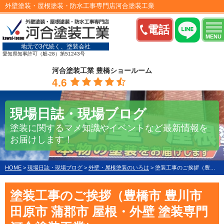
外壁塗装・屋根塗装・防水工事専門店河合塗装工業
電話
MENU
地元で3代続く、塗装会社
愛知県知事許可（般-28）第51243号
河合塗装工業 豊橋ショールーム
4.6
現場日誌・現場ブログ
塗装に関するマメ知識やイベントなど最新情報を
お届けします！
HOME
>
現場日誌・現場ブログ
>
外壁・屋根塗装のいろは
>
塗装工事のご挨拶（豊橋市 豊川市 田原市 蒲郡市 屋根・外壁 塗装専門 河合塗装工業）
塗装工事のご挨拶（豊橋市 豊川市
田原市 蒲郡市 屋根・外壁 塗装専門