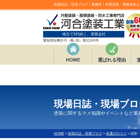
現場日誌・現場ブログ｜豊橋市｜外壁塗装・屋根塗装な
地元で3代続く、塗装会社
愛知県知事許可（般-28）第51243号
HOME
選ばれる理由
現場日誌・現場ブロ
塗装に関するマメ知識やイベントなど最
HOME
>
現場日誌・現場ブログ
>
色選びのコツ
>
淡彩・