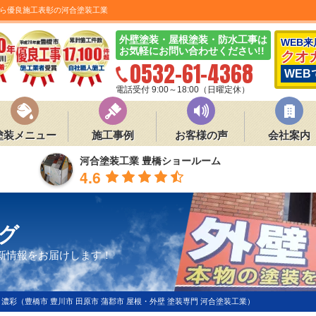
ら優良施工表彰の河合塗装工業
外壁塗装・屋根塗装・防水工事は
WEB
お気軽にお問い合わせください!!
クオ
0532-61-4368
WEB
電話受付 9:00～18:00（日曜定休）
塗装メニュー
施工事例
お客様の声
会社案内
河合塗装工業 豊橋ショールーム
4.6
グ
新情報をお届けします！
濃彩（豊橋市 豊川市 田原市 蒲郡市 屋根・外壁 塗装専門 河合塗装工業）