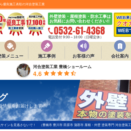
ら優良施工表彰の河合塗装工業
外壁塗装・屋根塗装・防水工事は
WEB
お気軽にお問い合わせください!!
クオ
0532-61-4368
WEB
電話受付 9:00～18:00（日曜定休）
塗装メニュー
施工事例
お客様の声
会社案内
河合塗装工業 豊橋ショールーム
4.6
グ
新情報をお届けします！
サインを見逃さないで！ （豊橋市 豊川市 田原市 蒲郡市 屋根・外壁 塗装専門 河合塗装