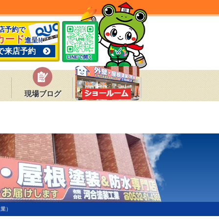
来店予約で
カード
進呈!!
で来店予約
LINEで開く
現場ブログ
工業）