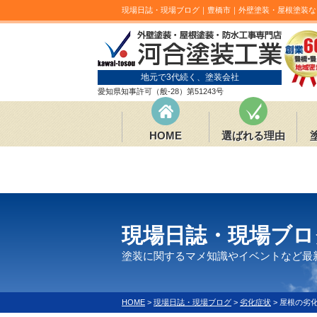
現場日誌・現場ブログ｜豊橋市｜外壁塗装・屋根塗装な
地元で3代続く、塗装会社
愛知県知事許可（般-28）第51243号
HOME
選ばれる理由
現場日誌・現場ブロ
塗装に関するマメ知識やイベントなど最
HOME
>
現場日誌・現場ブログ
>
劣化症状
>
屋根の劣化