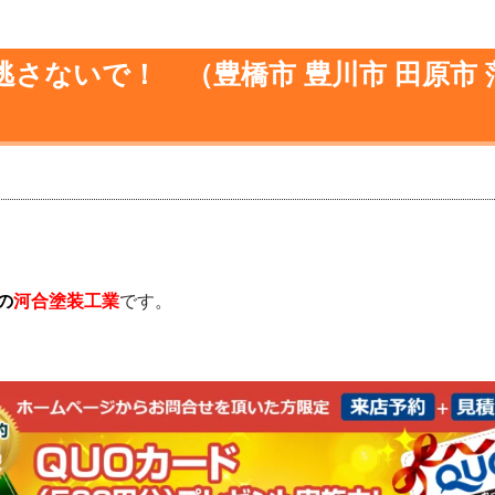
さないで！ （豊橋市 豊川市 田原市 
の
河合塗装工業
です。