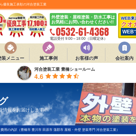
ら優良施工表彰の河合塗装工業
外壁塗装・屋根塗装・防水工事は
WEB
お気軽にお問い合わせください!!
クオ
0532-61-4368
WEB
電話受付 9:00～18:00（日曜定休）
塗装メニュー
施工事例
お客様の声
会社案内
河合塗装工業 豊橋ショールーム
4.6
グ
新情報をお届けします！
費用の内訳（豊橋市 豊川市 田原市 蒲郡市 屋根・外壁 塗装専門 河合塗装工業）