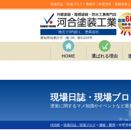
現場日誌・現場ブログ｜豊橋市｜外壁塗装・屋根塗装な
地元で3代続く、塗装会社
愛知県知事許可（般-28）第51243号
HOME
選ばれる理由
現場日誌・現場ブロ
塗装に関するマメ知識やイベントなど最
HOME
>
現場日誌・現場ブログ
>
価格・費用
>
外壁塗装