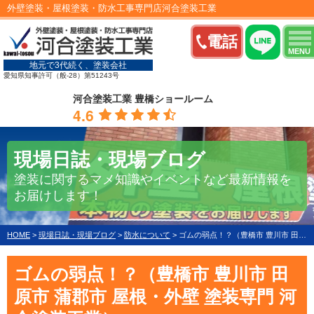
外壁塗装・屋根塗装・防水工事専門店河合塗装工業
電話
MENU
地元で3代続く、塗装会社
愛知県知事許可（般-28）第51243号
河合塗装工業 豊橋ショールーム
4.6
現場日誌・現場ブログ
塗装に関するマメ知識やイベントなど最新情報を
お届けします！
HOME
>
現場日誌・現場ブログ
>
防水について
>
ゴムの弱点！？（豊橋市 豊川市 田原市 蒲郡市 屋根・外壁 塗装専門 河合塗装工業）
ゴムの弱点！？（豊橋市 豊川市 田
原市 蒲郡市 屋根・外壁 塗装専門 河