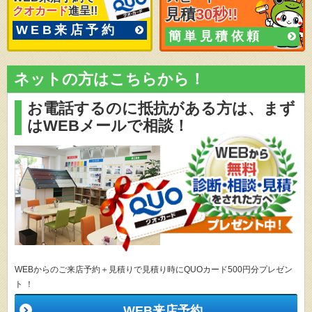
クオカード
進呈!!
見積
30秒!!
WEB来店予約
簡単見積依頼
ネットの方はこちらから！
お電話するのに抵抗がある方は、
まず
はWEBメールで相談！
WEBからのご来店予約＋見積りで見積り時にQUOカード500円分プレゼン
ト ！
WEB来店予約