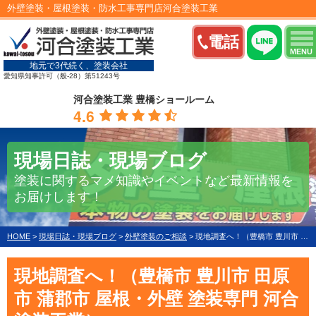
外壁塗装・屋根塗装・防水工事専門店河合塗装工業
電話
MENU
地元で3代続く、塗装会社
愛知県知事許可（般-28）第51243号
河合塗装工業 豊橋ショールーム
4.6
現場日誌・現場ブログ
塗装に関するマメ知識やイベントなど最新情報を
お届けします！
HOME
>
現場日誌・現場ブログ
>
外壁塗装のご相談
>
現地調査へ！（豊橋市 豊川市 田原市 蒲郡市 屋根・外壁 塗装専門 河合塗装工業）
現地調査へ！（豊橋市 豊川市 田原
市 蒲郡市 屋根・外壁 塗装専門 河合