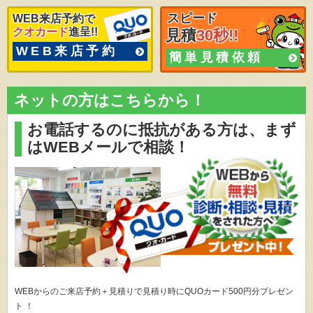
スピード
WEB来店予約で
クオカード
進呈!!
見積
30秒!!
WEB来店予約
簡単見積依頼
ネットの方はこちらから！
お電話するのに抵抗がある方は、
まず
はWEBメールで相談！
WEBからのご来店予約＋見積りで見積り時にQUOカード500円分プレゼン
ト ！