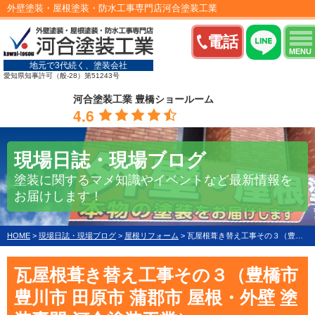
外壁塗装・屋根塗装・防水工事専門店河合塗装工業
電話
MENU
地元で3代続く、塗装会社
愛知県知事許可（般-28）第51243号
河合塗装工業 豊橋ショールーム
4.6
現場日誌・現場ブログ
塗装に関するマメ知識やイベントなど最新情報を
お届けします！
HOME
>
現場日誌・現場ブログ
>
屋根リフォーム
>
瓦屋根葺き替え工事その３（豊橋市 豊川市 田原市 蒲郡市 屋根・外壁 塗装専門 河合塗装工業）
瓦屋根葺き替え工事その３（豊橋市
豊川市 田原市 蒲郡市 屋根・外壁 塗