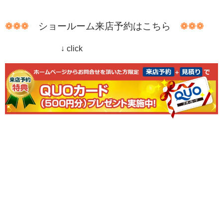
❁❁❁
ショールーム来店予約はこちら
❁❁❁
↓ click