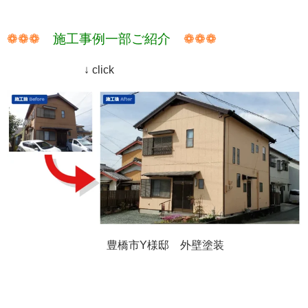
❁❁❁
施工事例一部ご紹介
❁❁❁
↓ click
豊橋市Y様邸 外壁塗装