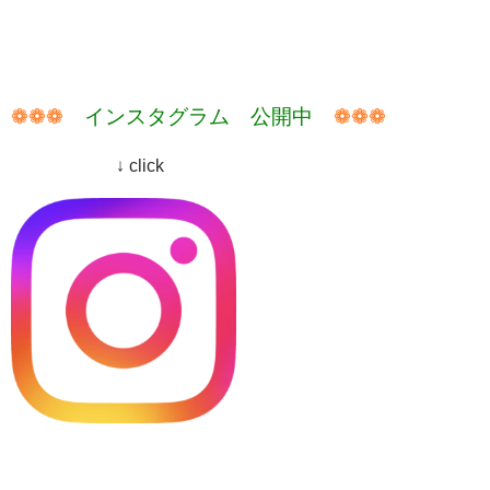
❁❁❁
インスタグラム 公開中
❁❁❁
↓ click