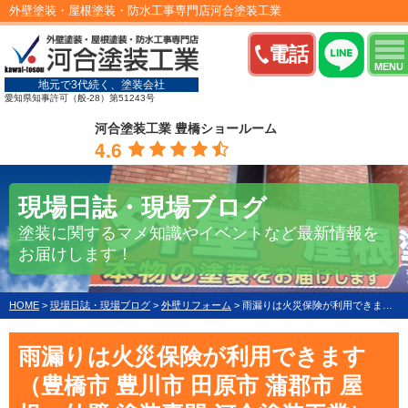
外壁塗装・屋根塗装・防水工事専門店河合塗装工業
電話
MENU
地元で3代続く、塗装会社
愛知県知事許可（般-28）第51243号
河合塗装工業 豊橋ショールーム
4.6
現場日誌・現場ブログ
塗装に関するマメ知識やイベントなど最新情報を
お届けします！
HOME
>
現場日誌・現場ブログ
>
外壁リフォーム
>
雨漏りは火災保険が利用できます（豊橋市 豊川市 田原市 蒲郡市 屋根・外壁 塗装専門 河合塗装工業）
雨漏りは火災保険が利用できます
（豊橋市 豊川市 田原市 蒲郡市 屋