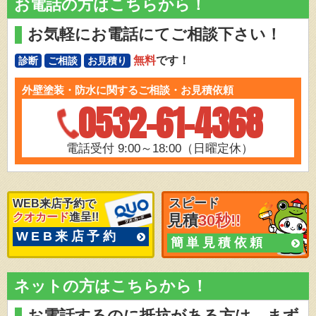
お電話の方はこちらから！
お気軽にお電話にてご相談下さい！
無料
です！
診断
ご相談
お見積り
外壁塗装・防水に関するご相談・お見積依頼
0532-61-4368
電話受付 9:00～18:00（日曜定休）
スピード
WEB来店予約で
クオカード
進呈!!
見積
30秒!!
WEB来店予約
簡単見積依頼
ネットの方はこちらから！