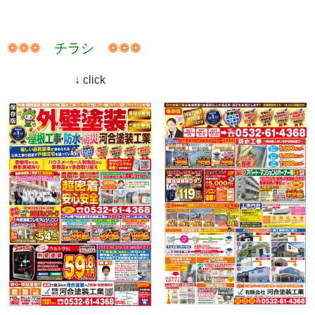
❁❁❁
チラシ
❁❁❁
↓ click