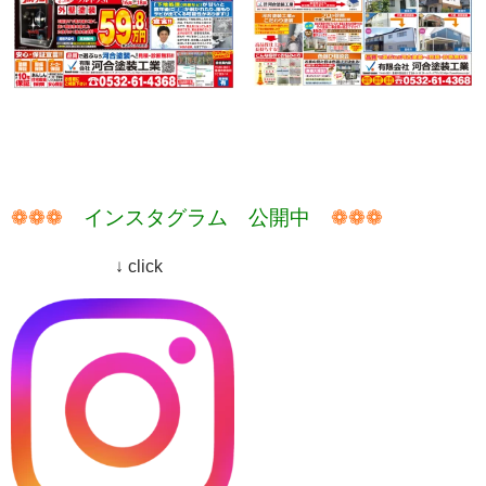
❁❁❁
インスタグラム 公開中
❁❁❁
↓ click