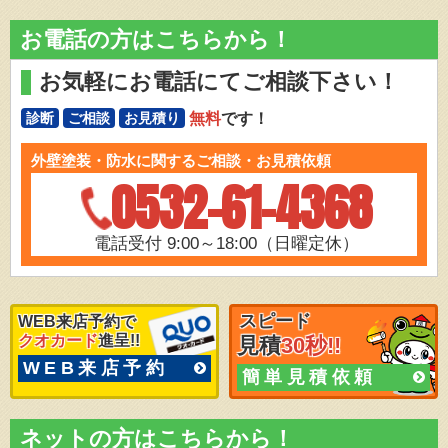
お電話の方はこちらから！
お気軽にお電話にてご相談下さい！
無料
です！
診断
ご相談
お見積り
外壁塗装・防水に関するご相談・お見積依頼
0532-61-4368
電話受付 9:00～18:00（日曜定休）
スピード
WEB来店予約で
クオカード
進呈!!
見積
30秒!!
WEB来店予約
簡単見積依頼
ネットの方はこちらから！