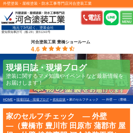
外壁塗装・屋根塗装・防水工事専門店河合塗装工業
電話
MENU
地元で3代続く、塗装会社
愛知県知事許可（般-28）第51243号
河合塗装工業 豊橋ショールーム
4.6
現場日誌・現場ブログ
塗装に関するマメ知識やイベントなど最新情報を
お届けします！
HOME
>
現場日誌・現場ブログ
>
劣化症状
>
家のセルフチェック ― 外壁 ―（豊橋市 豊川市 田原市 蒲郡市 屋根・外壁 塗装専門 河合塗装工業）
家のセルフチェック ― 外壁
―（豊橋市 豊川市 田原市 蒲郡市 屋