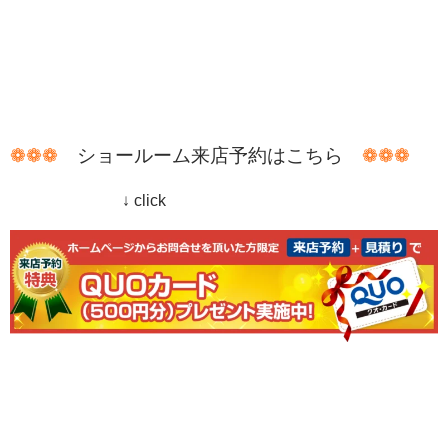
❁❁❁
ショールーム来店予約はこちら
❁❁❁
↓ click