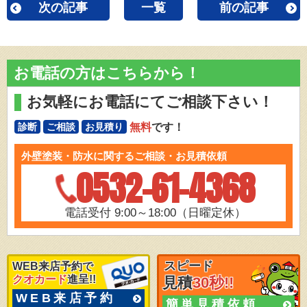
次の記事
一覧
前の記事
お電話の方はこちらから！
お気軽にお電話にてご相談下さい！
無料
です！
診断
ご相談
お見積り
外壁塗装・防水に関するご相談・お見積依頼
0532-61-4368
電話受付 9:00～18:00（日曜定休）
スピード
WEB来店予約で
クオカード
進呈!!
見積
30秒!!
WEB来店予約
簡単見積依頼