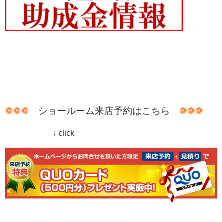
❁❁❁
ショールーム来店予約はこちら
❁❁❁
↓ click