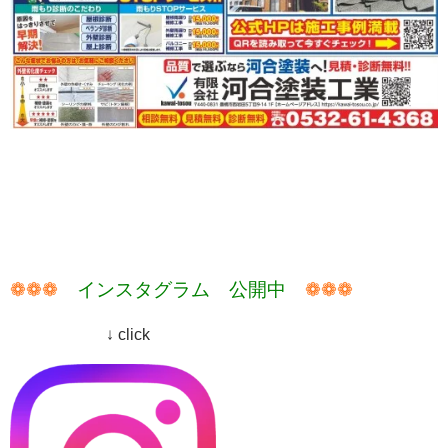
❁❁❁
インスタグラム 公開中
❁❁❁
↓ click