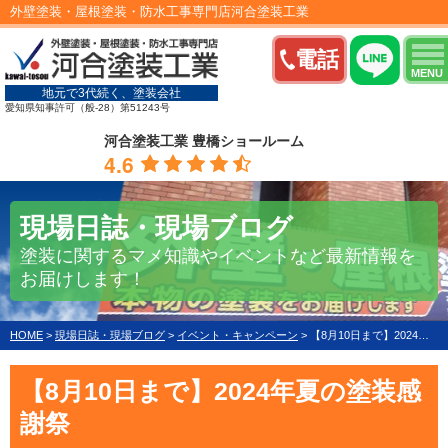
外壁塗装・屋根塗装・防水工事専門店河合塗装工業
電話
MENU
地元で3代続く、塗装会社
愛知県知事許可（般-28）第51243号
河合塗装工業 豊橋ショールーム
4.6
現場日誌・現場ブログ
塗装に関するマメ知識やイベントなど最新情報を
お届けします！
HOME
>
現場日誌・現場ブログ
>
イベント・キャンペーン
>
【8月10日まで】2024年夏の塗装感謝祭
【8月10日まで】2024年夏の塗装感
謝祭