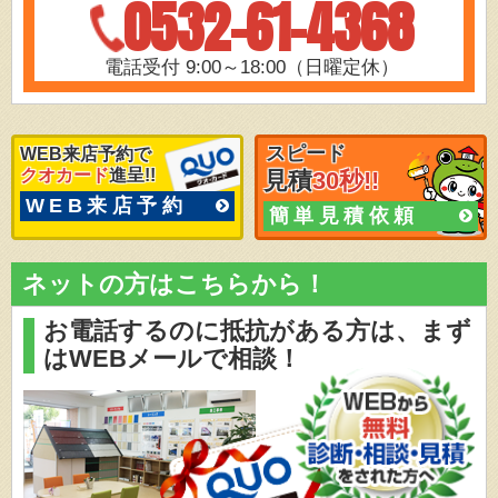
0532-61-4368
電話受付 9:00～18:00（日曜定休）
スピード
WEB来店予約で
クオカード
進呈!!
見積
30秒!!
WEB来店予約
簡単見積依頼
ネットの方はこちらから！
お電話するのに抵抗がある方は、
まず
はWEBメールで相談！