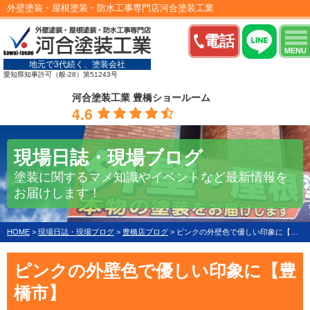
外壁塗装・屋根塗装・防水工事専門店河合塗装工業
電話
MENU
地元で3代続く、塗装会社
愛知県知事許可（般-28）第51243号
河合塗装工業 豊橋ショールーム
4.6
現場日誌・現場ブログ
塗装に関するマメ知識やイベントなど最新情報を
お届けします！
HOME
>
現場日誌・現場ブログ
>
豊橋店ブログ
>
ピンクの外壁色で優しい印象に【豊橋市】
ピンクの外壁色で優しい印象に【豊
橋市】