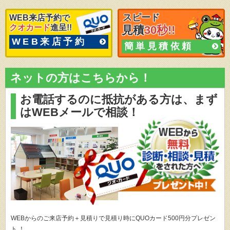
スピード
WEB来店予約で
クオカード
進呈!!
見積
30秒!!
WEB来店予約
簡単見積依頼
ネットの方はこちらから！
お電話するのに抵抗がある方は、
まず
はWEBメールで相談！
WEBからのご来店予約＋見積りで見積り時にQUOカード500円分プレゼン
ト ！