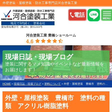
外壁塗装・屋根塗装・防水工事専門店河合塗装工業
電話
MENU
地元で3代続く、塗装会社
愛知県知事許可（般-28）第51243号
河合塗装工業 豊橋ショールーム
4.6
現場日誌・現場ブログ
塗装に関するマメ知識やイベントなど最新情報を
お届けします！
HOME
>
現場日誌・現場ブログ
>
塗料について
>
外壁・屋根塗装 豊橋市 塗料の種類 アクリル樹脂塗料
外壁・屋根塗装 豊橋市 塗料の種
類 アクリル樹脂塗料