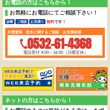
お電話の方はこちらから！
お気軽にお電話にてご相談下さい！
無料
です！
診断
ご相談
お見積り
外壁塗装・防水に関するご相談・お見積依頼
0532-61-4368
電話受付 9:00～18:00（日曜定休）
スピード
WEB来店予約で
クオカード
進呈!!
見積
30秒!!
WEB来店予約
簡単見積依頼
ネットの方はこちらから！