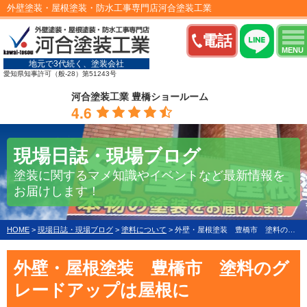
外壁塗装・屋根塗装・防水工事専門店河合塗装工業
電話
MENU
地元で3代続く、塗装会社
愛知県知事許可（般-28）第51243号
河合塗装工業 豊橋ショールーム
4.6
現場日誌・現場ブログ
塗装に関するマメ知識やイベントなど最新情報を
お届けします！
HOME
>
現場日誌・現場ブログ
>
塗料について
>
外壁・屋根塗装 豊橋市 塗料のグレードアップは屋根に
外壁・屋根塗装 豊橋市 塗料のグ
レードアップは屋根に