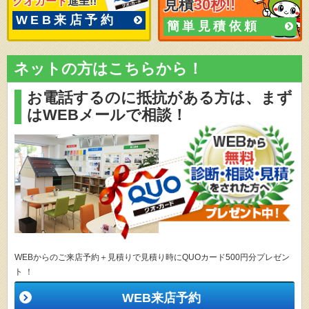
クオカード
進呈!!
見積
30秒!!
WEB来店予約
簡単見積依頼
ネットの方はこちらから！
お電話するのに抵抗がある方は、
まず
はWEBメールで相談！
WEBからのご来店予約＋見積りで見積り時にQUOカード500円分プレゼン
ト ！
WEB来店予約