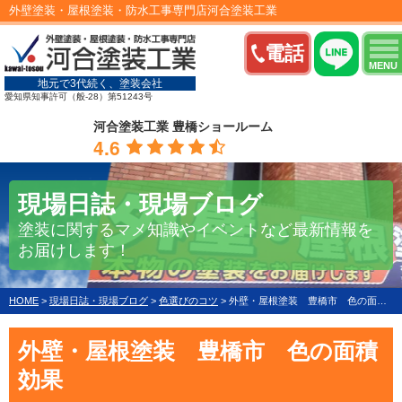
外壁塗装・屋根塗装・防水工事専門店河合塗装工業
電話
MENU
地元で3代続く、塗装会社
愛知県知事許可（般-28）第51243号
河合塗装工業 豊橋ショールーム
4.6
現場日誌・現場ブログ
塗装に関するマメ知識やイベントなど最新情報を
お届けします！
HOME
>
現場日誌・現場ブログ
>
色選びのコツ
>
外壁・屋根塗装 豊橋市 色の面積効果
外壁・屋根塗装 豊橋市 色の面積
効果