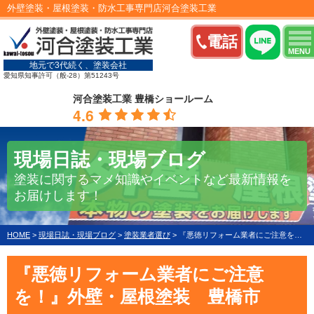
外壁塗装・屋根塗装・防水工事専門店河合塗装工業
電話
MENU
地元で3代続く、塗装会社
愛知県知事許可（般-28）第51243号
河合塗装工業 豊橋ショールーム
4.6
現場日誌・現場ブログ
塗装に関するマメ知識やイベントなど最新情報を
お届けします！
HOME
>
現場日誌・現場ブログ
>
塗装業者選び
>
『悪徳リフォーム業者にご注意を！』外壁・屋根塗装 豊橋市
『悪徳リフォーム業者にご注意
を！』外壁・屋根塗装 豊橋市