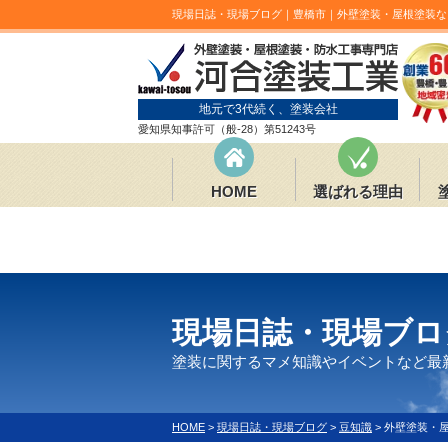
現場日誌・現場ブログ｜豊橋市｜外壁塗装・屋根塗装な
地元で3代続く、塗装会社
愛知県知事許可（般-28）第51243号
HOME
選ばれる理由
現場日誌・現場ブロ
塗装に関するマメ知識やイベントなど最
HOME
>
現場日誌・現場ブログ
>
豆知識
>
外壁塗装・