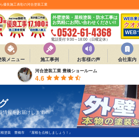
ら優良施工表彰の河合塗装工業
外壁塗装・屋根塗装・防水工事は
WEB
お気軽にお問い合わせください!!
クオ
0532-61-4368
WEB
電話受付 9:00～18:00（日曜定休）
塗装メニュー
施工事例
お客様の声
会社案内
河合塗装工業 豊橋ショールーム
4.6
グ
新情報をお届けします！
屋根塗装 豊橋市 『屋根を点検しましょう！』