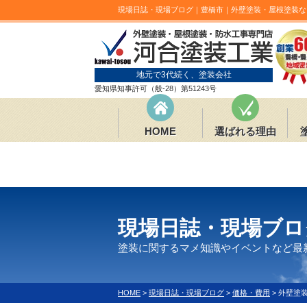
現場日誌・現場ブログ｜豊橋市｜外壁塗装・屋根塗装な
地元で3代続く、塗装会社
愛知県知事許可（般-28）第51243号
HOME
選ばれる理由
現場日誌・現場ブロ
塗装に関するマメ知識やイベントなど最
HOME
>
現場日誌・現場ブログ
>
価格・費用
>
外壁塗