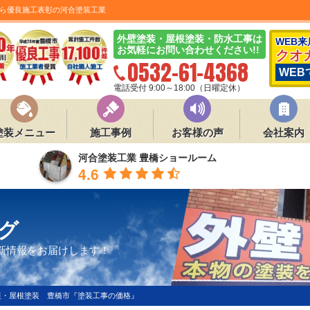
ら優良施工表彰の河合塗装工業
外壁塗装・屋根塗装・防水工事は
WEB
お気軽にお問い合わせください!!
クオ
0532-61-4368
WEB
電話受付 9:00～18:00（日曜定休）
塗装メニュー
施工事例
お客様の声
会社案内
河合塗装工業 豊橋ショールーム
4.6
グ
新情報をお届けします！
装・屋根塗装 豊橋市『塗装工事の価格』