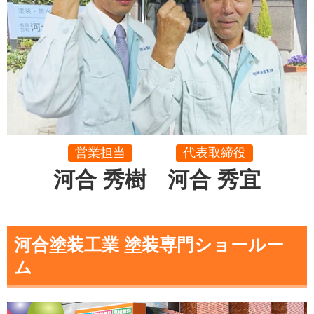
営業担当
代表取締役
河合 秀樹
河合 秀宜
河合塗装工業 塗装専門ショールー
ム