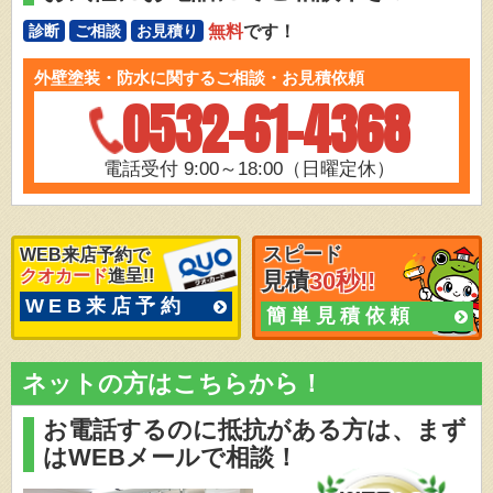
無料
です！
診断
ご相談
お見積り
外壁塗装・防水に関するご相談・お見積依頼
0532-61-4368
電話受付 9:00～18:00（日曜定休）
スピード
WEB来店予約で
クオカード
進呈!!
見積
30秒!!
WEB来店予約
簡単見積依頼
ネットの方はこちらから！
お電話するのに抵抗がある方は、
まず
はWEBメールで相談！