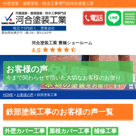
外壁塗装・屋根塗装・防水工事専門店河合塗装工業
電話
MENU
地元で3代続く、塗装会社
愛知県知事許可（般-28）第51243号
河合塗装工業 豊橋ショールーム
4.6
お客様の声
今まで関わらせて頂いた大切なお客様のお便り
HOME
>
お客様の声
>
鉄部塗装工事
鉄部塗装工事のお客様の声一覧
外壁カバー工事
屋根カバー工事
補修工事