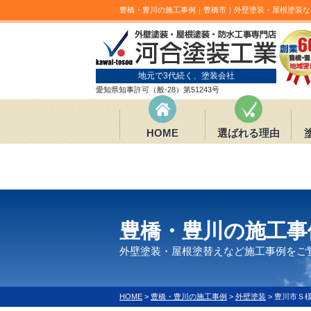
豊橋・豊川の施工事例｜豊橋市｜外壁塗装・屋根塗装な
地元で3代続く、塗装会社
愛知県知事許可（般-28）第51243号
HOME
選ばれる理由
豊橋・豊川の施工事
外壁塗装・屋根塗替えなど施工事例をご
HOME
>
豊橋・豊川の施工事例
>
外壁塗装
>
豊川市Ｓ