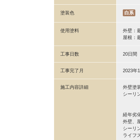
塗装色
白系
使用塗料
外壁：
屋根：
工事日数
20日間
工事完了月
2023年
施工内容詳細
外壁塗
シーリ
経年劣
外壁、
シーリ
ライフ