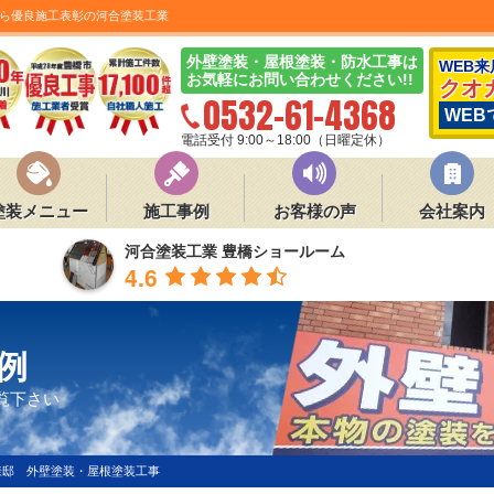
ら優良施工表彰の河合塗装工業
外壁塗装・屋根塗装・防水工事は
WEB
お気軽にお問い合わせください!!
クオ
0532-61-4368
WEB
電話受付 9:00～18:00（日曜定休）
塗装メニュー
施工事例
お客様の声
会社案内
河合塗装工業 豊橋ショールーム
4.6
例
覧下さい
様邸 外壁塗装・屋根塗装工事