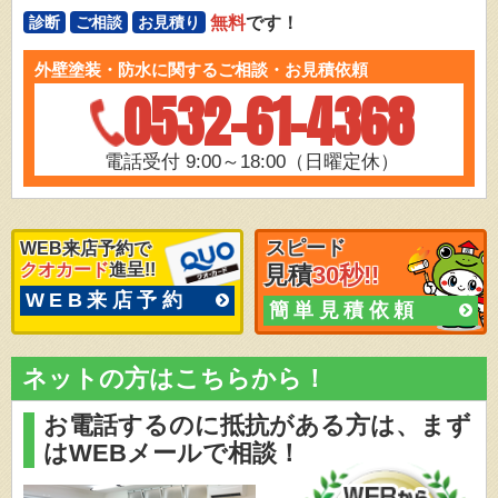
無料
です！
診断
ご相談
お見積り
外壁塗装・防水に関するご相談・お見積依頼
0532-61-4368
電話受付 9:00～18:00（日曜定休）
スピード
WEB来店予約で
クオカード
進呈!!
見積
30秒!!
WEB来店予約
簡単見積依頼
ネットの方はこちらから！
お電話するのに抵抗がある方は、
まず
はWEBメールで相談！