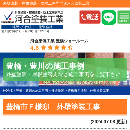
外壁塗装・屋根塗装・防水工事専門店河合塗装工業
電話
MENU
地元で3代続く、塗装会社
愛知県知事許可（般-28）第51243号
河合塗装工業 豊橋ショールーム
4.6
豊橋・豊川の施工事例
外壁塗装・屋根塗替えなど施工事例をご覧下さい
HOME
>
豊橋・豊川の施工事例
>
外壁塗装
>
豊橋市Ｆ様邸 外壁塗装工事
豊橋市Ｆ様邸 外壁塗装工事
(2024.07.08 更新)