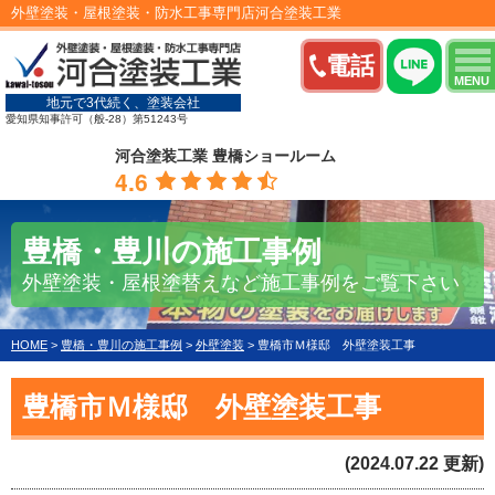
外壁塗装・屋根塗装・防水工事専門店河合塗装工業
電話
MENU
地元で3代続く、塗装会社
愛知県知事許可（般-28）第51243号
河合塗装工業 豊橋ショールーム
4.6
豊橋・豊川の施工事例
外壁塗装・屋根塗替えなど施工事例をご覧下さい
HOME
>
豊橋・豊川の施工事例
>
外壁塗装
>
豊橋市Ｍ様邸 外壁塗装工事
豊橋市Ｍ様邸 外壁塗装工事
(2024.07.22 更新)