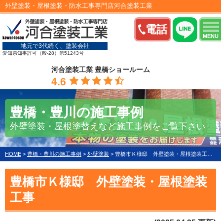
外壁塗装・屋根塗装・防水工事専門店河合塗装工業
電話
MENU
地元で3代続く、塗装会社
愛知県知事許可（般-28）第51243号
河合塗装工業 豊橋ショールーム
4.6
豊橋・豊川の施工事例
外壁塗装・屋根塗替えなど施工事例をご覧下さい
HOME
>
豊橋・豊川の施工事例
>
外壁塗装
>
豊橋市Ｋ様邸 外壁塗装・屋根塗装工事
豊橋市Ｋ様邸 外壁塗装・屋根塗装
工事