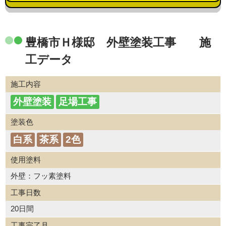
豊橋市Ｈ様邸 外壁塗装工事 施
工データ
施工内容
外壁塗装
足場工事
塗装色
白系
茶系
2色
使用塗料
外壁：フッ素塗料
工事日数
20日間
工事完了月