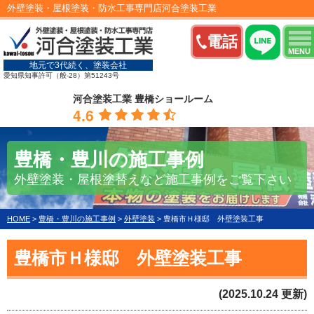
外壁塗装・屋根塗装・防水工事専門店河合塗装工業
電話
MENU
地元で3代続く、塗装会社
愛知県知事許可（般-28）第51243号
河合塗装工業 豊橋ショールーム
4.6
豊橋・豊川の施工事例
外壁塗装・屋根塗替えなど施工事例をご覧下さい
HOME
>
豊橋・豊川の施工事例
>
外壁塗装
>
豊橋市Ｈ様邸 外壁塗装工事
豊橋市Ｈ様邸 外壁塗装工事
(2025.10.24 更新)