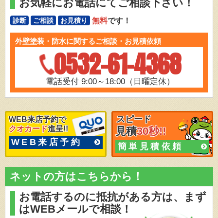
お気軽にお電話にてご相談下さい！
無料
です！
診断
ご相談
お見積り
外壁塗装・防水に関するご相談・お見積依頼
0532-61-4368
電話受付 9:00～18:00（日曜定休）
スピード
WEB来店予約で
クオカード
進呈!!
見積
30秒!!
WEB来店予約
簡単見積依頼
ネットの方はこちらから！
お電話するのに抵抗がある方は、
まず
はWEBメールで相談！