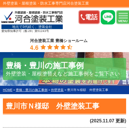
外壁塗装・屋根塗装・防水工事専門店河合塗装工業
電話
MENU
地元で3代続く、塗装会社
愛知県知事許可（般-28）第51243号
河合塗装工業 豊橋ショールーム
4.6
豊橋・豊川の施工事例
外壁塗装・屋根塗替えなど施工事例をご覧下さい
HOME
>
豊橋・豊川の施工事例
>
外壁塗装
>
豊川市Ｎ様邸 外壁塗装工事
豊川市Ｎ様邸 外壁塗装工事
(2025.11.07 更新)