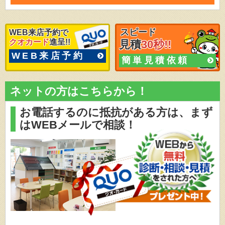
スピード
WEB来店予約で
クオカード
進呈!!
見積
30秒!!
WEB来店予約
簡単見積依頼
ネットの方はこちらから！
お電話するのに抵抗がある方は、
まず
はWEBメールで相談！