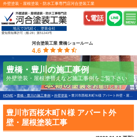
外壁塗装・屋根塗装・防水工事専門店河合塗装工業
電話
MENU
地元で3代続く、塗装会社
愛知県知事許可（般-28）第51243号
河合塗装工業 豊橋ショールーム
4.6
豊橋・豊川の施工事例
外壁塗装・屋根塗替えなど施工事例をご覧下さい
HOME
>
豊橋・豊川の施工事例
>
外壁塗装
>
豊川市西桜木町Ｎ様 アパート外壁・屋根塗装工事
豊川市西桜木町Ｎ様 アパート外
壁・屋根塗装工事