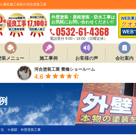
ら優良施工表彰の河合塗装工業
外壁塗装・屋根塗装・防水工事は
WEB
お気軽にお問い合わせください!!
クオ
0532-61-4368
WEB
電話受付 9:00～18:00（日曜定休）
塗装メニュー
施工事例
お客様の声
会社案内
河合塗装工業 豊橋ショールーム
4.6
例
覧下さい
村北 Ｋ様邸 外壁塗装工事