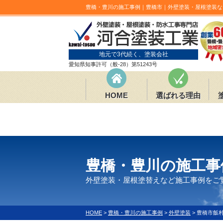
豊橋・豊川の施工事例｜豊橋市｜外壁塗装・屋根塗装な
地元で3代続く、塗装会社
愛知県知事許可（般-28）第51243号
HOME
選ばれる理由
豊橋・豊川の施工事
外壁塗装・屋根塗替えなど施工事例をご
HOME
>
豊橋・豊川の施工事例
>
外壁塗装
>
豊橋市飯