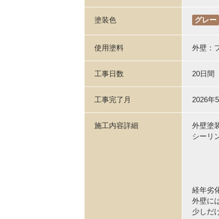
塗装色
グレー
使用塗料
外壁：
工事日数
20日間
工事完了月
2026年
施工内容詳細
外壁塗
シーリ
経年劣
外壁に
少しだ