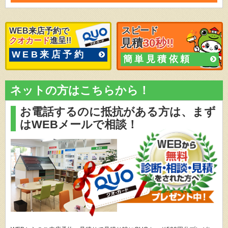
スピード
WEB来店予約で
クオカード
進呈!!
見積
30秒!!
WEB来店予約
簡単見積依頼
ネットの方はこちらから！
お電話するのに抵抗がある方は、
まず
はWEBメールで相談！