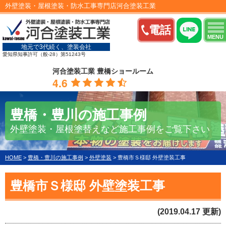
外壁塗装・屋根塗装・防水工事専門店河合塗装工業
電話
MENU
地元で3代続く、塗装会社
愛知県知事許可（般-28）第51243号
河合塗装工業 豊橋ショールーム
4.6
豊橋・豊川の施工事例
外壁塗装・屋根塗替えなど施工事例をご覧下さい
HOME
>
豊橋・豊川の施工事例
>
外壁塗装
>
豊橋市Ｓ様邸 外壁塗装工事
豊橋市Ｓ様邸 外壁塗装工事
(2019.04.17 更新)