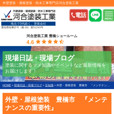
外壁塗装・屋根塗装・防水工事専門店河合塗装工業
電話
MENU
地元で3代続く、塗装会社
愛知県知事許可（般-28）第51243号
河合塗装工業 豊橋ショールーム
4.6
現場日誌・現場ブログ
塗装に関するマメ知識やイベントなど最新情報を
お届けします！
HOME
>
現場日誌・現場ブログ
>
豆知識
>
外壁・屋根塗装 豊橋市 『メンテナンスの重要性』
外壁・屋根塗装 豊橋市 『メンテ
ナンスの重要性』