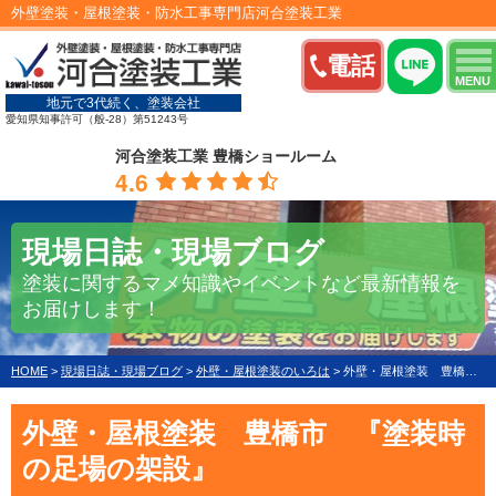
外壁塗装・屋根塗装・防水工事専門店河合塗装工業
電話
MENU
地元で3代続く、塗装会社
愛知県知事許可（般-28）第51243号
河合塗装工業 豊橋ショールーム
4.6
現場日誌・現場ブログ
塗装に関するマメ知識やイベントなど最新情報を
お届けします！
HOME
>
現場日誌・現場ブログ
>
外壁・屋根塗装のいろは
>
外壁・屋根塗装 豊橋市 『塗装時の足場の架設』
外壁・屋根塗装 豊橋市 『塗装時
の足場の架設』