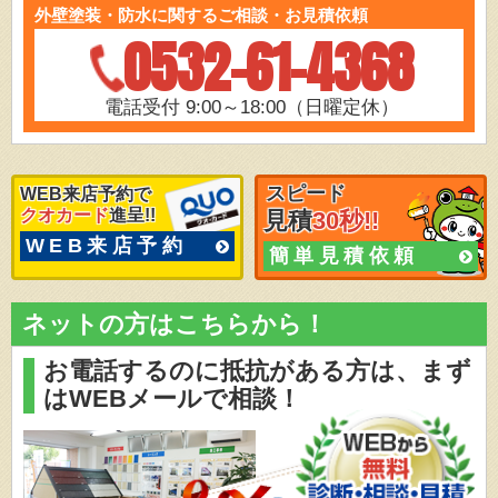
外壁塗装・防水に関するご相談・お見積依頼
0532-61-4368
電話受付 9:00～18:00（日曜定休）
スピード
WEB来店予約で
クオカード
進呈!!
見積
30秒!!
WEB来店予約
簡単見積依頼
ネットの方はこちらから！
お電話するのに抵抗がある方は、
まず
はWEBメールで相談！