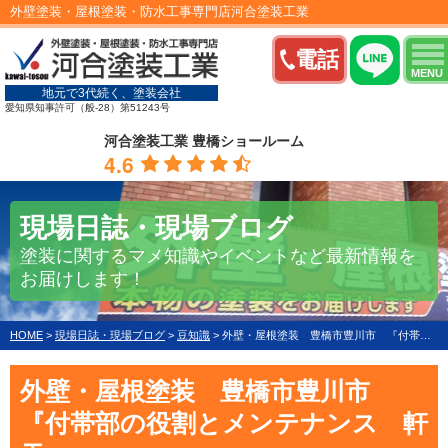
外壁塗装・屋根塗装・防水工事専門店河合塗装工業
電話
MENU
地元で3代続く、塗装会社
愛知県知事許可（般-28）第51243号
河合塗装工業 豊橋ショールーム
4.6
現場日誌・現場ブログ
塗装に関するマメ知識やイベントなど最新情報を
お届けします！
HOME
>
現場日誌・現場ブログ
>
豆知識
>
外壁・屋根塗装 豊橋市豊川市 『付帯部の役割とメンテナンス 軒天』
外壁・屋根塗装 豊橋市豊川市
『付帯部の役割とメンテナンス 軒