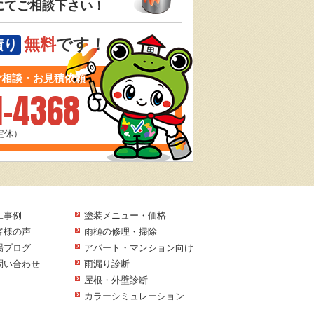
にてご相談下さい！
無料
です！
積り
ご相談・お見積依頼
1-4368
曜定休）
工事例
塗装メニュー・価格
客様の声
雨樋の修理・掃除
場ブログ
アパート・マンション向け
問い合わせ
雨漏り診断
屋根・外壁診断
カラーシミュレーション