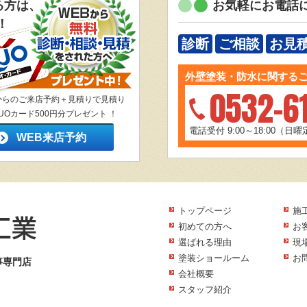
る方は、
お気軽にお電話
！
診断
ご相談
お見
外壁塗装・防水に関する
0532-6
からのご来店予約＋見積りで見積り
UOカード500円分プレゼント ！
電話受付 9:00～18:00（日
WEB来店予約
トップページ
施
初めての方へ
お
選ばれる理由
現
塗装ショールーム
お
事専門店
会社概要
スタッフ紹介