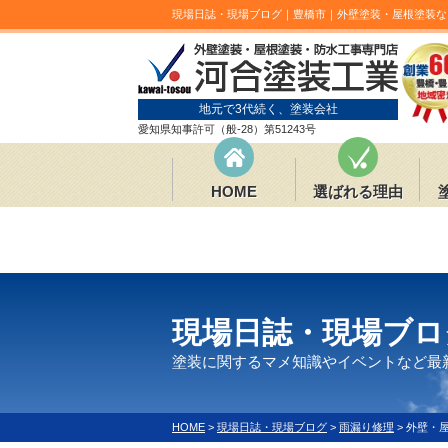
現場日誌・現場ブログ｜豊橋市｜外壁塗装・屋根塗装な
地元で3代続く、塗装会社
愛知県知事許可（般-28）第51243号
HOME
選ばれる理由
現場日誌・現場ブロ
塗装に関するマメ知識やイベントなど最
HOME
>
現場日誌・現場ブログ
>
雨漏り修理
>
外壁・