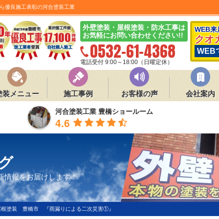
ら優良施工表彰の河合塗装工業
外壁塗装・屋根塗装・防水工事は
WEB
お気軽にお問い合わせください!!
クオ
0532-61-4368
WEB
電話受付 9:00～18:00（日曜定休）
塗装メニュー
施工事例
お客様の声
会社案内
河合塗装工業 豊橋ショールーム
4.6
グ
新情報をお届けします！
屋根塗装 豊橋市 『雨漏りによる二次災害①』