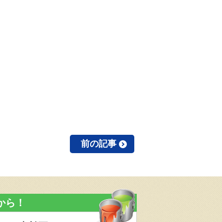
前の記事
から！