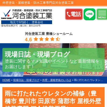
外壁塗装・屋根塗装・防水工事専門店河合塗装工業
電話
MENU
地元で3代続く、塗装会社
愛知県知事許可（般-28）第51243号
河合塗装工業 豊橋ショールーム
4.6
現場日誌・現場ブログ
塗装に関するマメ知識やイベントなど最新情報を
お届けします！
HOME
>
現場日誌・現場ブログ
>
外壁・屋根塗装のいろは
>
雨に打たれたウレタンの補修（豊橋市 豊川市 田原市 蒲郡市 屋根外壁塗装専門 河合塗装工業）
雨に打たれたウレタンの補修（豊
橋市 豊川市 田原市 蒲郡市 屋根外壁