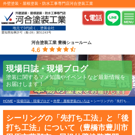
外壁塗装・屋根塗装・防水工事専門店河合塗装工業
電話
MENU
地元で3代続く、塗装会社
愛知県知事許可（般-28）第51243号
河合塗装工業 豊橋ショールーム
4.6
現場日誌・現場ブログ
塗装に関するマメ知識やイベントなど最新情報を
お届けします！
HOME
>
現場日誌・現場ブログ
>
外壁・屋根塗装のいろは
>
シーリングの「先打ち工法」と「後打ち工法」について（豊橋市豊川市田原市蒲郡市 屋根外壁塗装専門 河合塗装工業）
シーリングの「先打ち工法」と「後
打ち工法」について（豊橋市豊川市