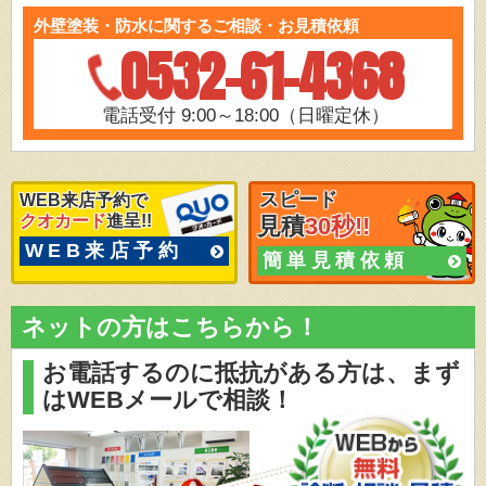
外壁塗装・防水に関するご相談・お見積依頼
0532-61-4368
電話受付 9:00～18:00（日曜定休）
スピード
WEB来店予約で
クオカード
進呈!!
見積
30秒!!
WEB来店予約
簡単見積依頼
ネットの方はこちらから！
お電話するのに抵抗がある方は、
まず
はWEBメールで相談！