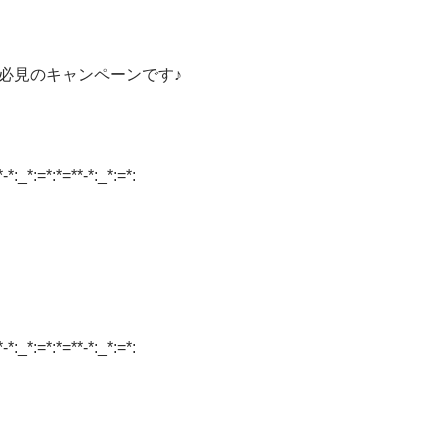
必見のキャンペーンです♪
*-*:_*:=*:*=**-*:_*:=*:
*-*:_*:=*:*=**-*:_*:=*: