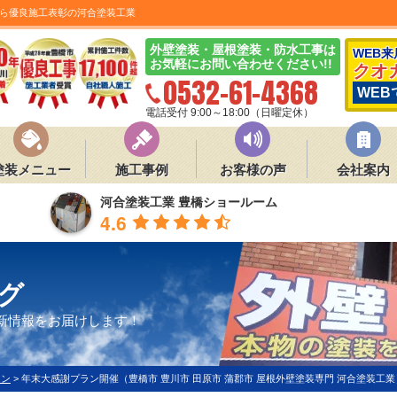
ら優良施工表彰の河合塗装工業
外壁塗装・屋根塗装・防水工事は
WEB
お気軽にお問い合わせください!!
クオ
0532-61-4368
WEB
電話受付 9:00～18:00（日曜定休）
塗装メニュー
施工事例
お客様の声
会社案内
河合塗装工業 豊橋ショールーム
4.6
グ
新情報をお届けします！
ーン
>
年末大感謝プラン開催（豊橋市 豊川市 田原市 蒲郡市 屋根外壁塗装専門 河合塗装工業