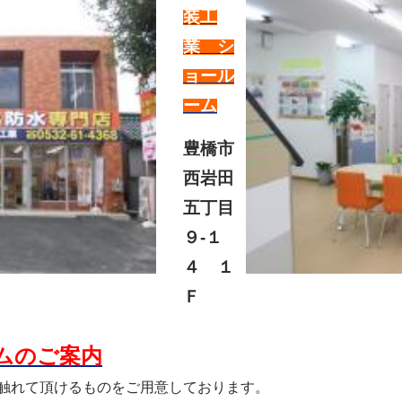
装工
業 シ
ョール
ー
ム
豊橋市
西岩田
五丁目
９-１
４ １
Ｆ
ムのご案内
触れて頂けるものをご用意しております。