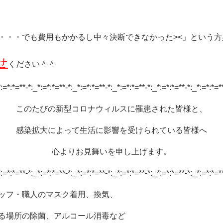
・・・でも費用もかかるし中々決断できなかった><」という方
せ
ください＾＾
:=*:*=**-*:_*:=*:*=**-*:_*:=*:*=**-*:_*:=*:*=**-*:_*:=*:*=**-*:_*:=*:*=*
このたびの新型コロナウィルスに罹患された皆様と、
感染拡大によって生活に影響を受けられている皆様へ
心よりお見舞いを申し上げます。
:=*:*=**-*:_*:=*:*=**-*:_*:=*:*=**-*:_*:=*:*=**-*:_*:=*:*=**-*:_*:=*:*=*
ッフ・職人のマスク着用、換気、
る場所の除菌、アルコール消毒など