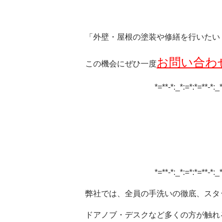
「外壁・屋根の塗装や修繕を行いたい
お問い合わ
この機会にぜひ一度
*=**-*:_*:=*:*=**-*:_*
*=**-*:_*:=*:*=**-*:_*
弊社では、全員の手洗いの徹底、スタ
ドアノブ・デスクなど多くの方が触れ