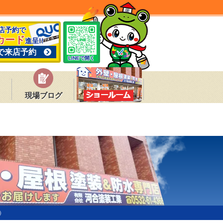
来店予約で
カード
進呈!!
で来店予約
LINEで開く
現場ブログ
）