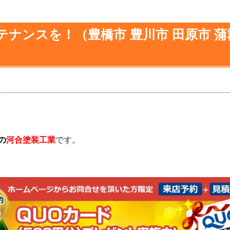
ナンスを！（豊橋市 豊川市 田原市 蒲
の
河合塗装工業
です。