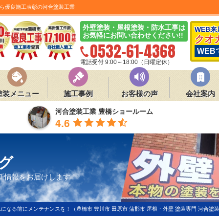
ら優良施工表彰の河合塗装工業
外壁塗装・屋根塗装・防水工事は
WEB
お気軽にお問い合わせください!!
クオ
0532-61-4368
WEB
電話受付 9:00～18:00（日曜定休）
塗装メニュー
施工事例
お客様の声
会社案内
河合塗装工業 豊橋ショールーム
4.6
グ
新情報をお届けします！
になる前にメンテナンスを！（豊橋市 豊川市 田原市 蒲郡市 屋根・外壁 塗装専門 河合塗