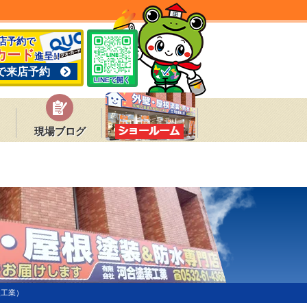
来店予約で
カード
進呈!!
で来店予約
LINEで開く
現場ブログ
装工業）