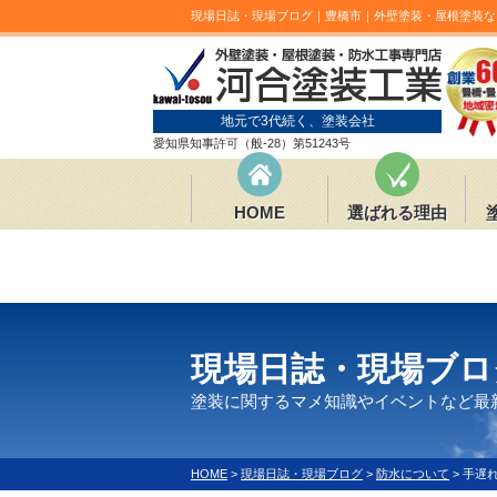
現場日誌・現場ブログ｜豊橋市｜外壁塗装・屋根塗装な
地元で3代続く、塗装会社
愛知県知事許可（般-28）第51243号
HOME
選ばれる理由
現場日誌・現場ブロ
塗装に関するマメ知識やイベントなど最
HOME
>
現場日誌・現場ブログ
>
防水について
>
手遅れ