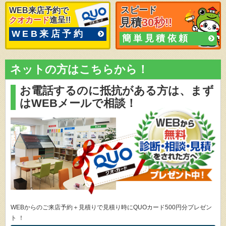
スピード
WEB来店予約で
クオカード
進呈!!
見積
30秒!!
WEB来店予約
簡単見積依頼
ネットの方はこちらから！
お電話するのに抵抗がある方は、
まず
はWEBメールで相談！
WEBからのご来店予約＋見積りで見積り時にQUOカード500円分プレゼン
ト ！