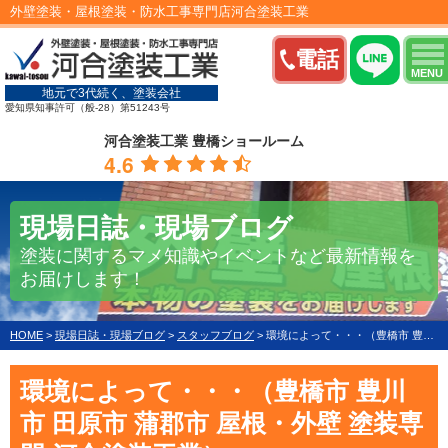
外壁塗装・屋根塗装・防水工事専門店河合塗装工業
電話
MENU
地元で3代続く、塗装会社
愛知県知事許可（般-28）第51243号
河合塗装工業 豊橋ショールーム
4.6
現場日誌・現場ブログ
塗装に関するマメ知識やイベントなど最新情報を
お届けします！
HOME
>
現場日誌・現場ブログ
>
スタッフブログ
>
環境によって・・・（豊橋市 豊川市 田原市 蒲郡市 屋根・外壁 塗装専門 河合塗装工業）
環境によって・・・（豊橋市 豊川
市 田原市 蒲郡市 屋根・外壁 塗装専