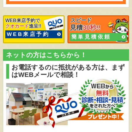
スピード
WEB来店予約で
クオカード
進呈!!
見積
30秒!!
WEB来店予約
簡単見積依頼
ネットの方はこちらから！
お電話するのに抵抗がある方は、
まず
はWEBメールで相談！