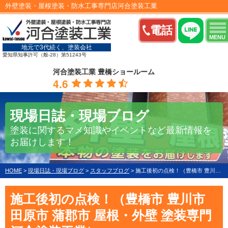
外壁塗装・屋根塗装・防水工事専門店河合塗装工業
電話
MENU
地元で3代続く、塗装会社
愛知県知事許可（般-28）第51243号
河合塗装工業 豊橋ショールーム
4.6
現場日誌・現場ブログ
塗装に関するマメ知識やイベントなど最新情報を
お届けします！
HOME
>
現場日誌・現場ブログ
>
スタッフブログ
>
施工後初の点検！（豊橋市 豊川市 田原市 蒲郡市 屋根・外壁 塗装専門 河合塗装工業）
施工後初の点検！（豊橋市 豊川市
田原市 蒲郡市 屋根・外壁 塗装専門