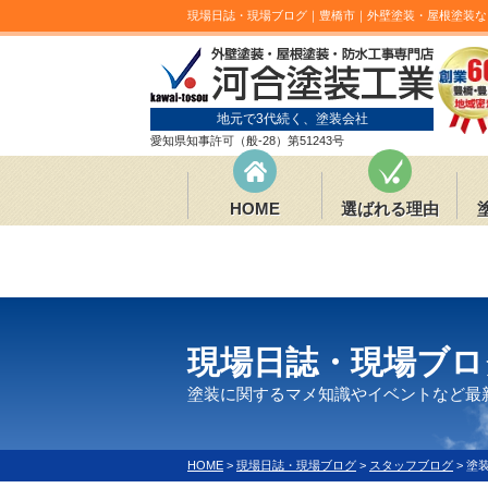
現場日誌・現場ブログ｜豊橋市｜外壁塗装・屋根塗装な
地元で3代続く、塗装会社
愛知県知事許可（般-28）第51243号
HOME
選ばれる理由
現場日誌・現場ブロ
塗装に関するマメ知識やイベントなど最
HOME
>
現場日誌・現場ブログ
>
スタッフブログ
>
塗装