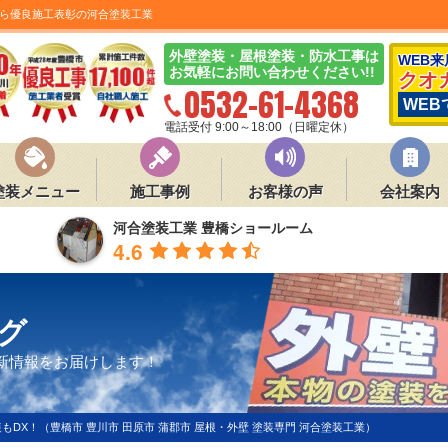
ら優良施工表彰の河合塗装工業
外壁塗装・屋根塗装・防水工事は
WEB
お気軽にお問い合わせください!!
クオ
0532-61-4368
WEB
電話受付 9:00～18:00（日曜定休）
塗装メニュー
施工事例
お客様の声
会社案内
河合塗装工業 豊橋ショールーム
4.6
グ
新情報をお届けします！
もDX！（豊橋市 豊川市 田原市 蒲郡市 屋根・外壁 塗装専門 河合塗装工業）