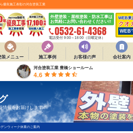
ら優良施工表彰の河合塗装工業
外壁塗装・屋根塗装・防水工事は
WEB
お気軽にお問い合わせください!!
クオ
0532-61-4368
WEB
電話受付 9:00～18:00（日曜定休）
塗装メニュー
施工事例
お客様の声
会社案内
河合塗装工業 豊橋ショールーム
4.6
グ
新情報をお届けします！
ルデンウィーク休業のご案内