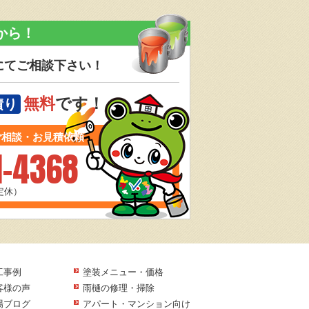
から！
にてご相談下さい！
無料
です！
積り
ご相談・お見積依頼
1-4368
曜定休）
工事例
塗装メニュー・価格
客様の声
雨樋の修理・掃除
場ブログ
アパート・マンション向け