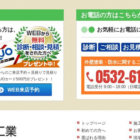
お電話の方はこちら
る方は、
お気軽にお電話
！
診断
ご相談
お見
外壁塗装・防水に関する
0532-6
からのご来店予約＋見積りで見積り
UOカード500円分プレゼント ！
電話受付 9:00～18:00（日
WEB来店予約
トップページ
施
初めての方へ
お
選ばれる理由
現