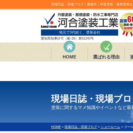
現場日誌・現場ブログ｜豊橋市｜外壁塗装・屋根塗装な
地元で3代続く、塗装会社
愛知県知事許可（般-28）第51243号
HOME
選ばれる理由
現場日誌・現場ブロ
塗装に関するマメ知識やイベントなど最
HOME
>
現場日誌・現場ブログ
>
ショールーム
>
ゴー