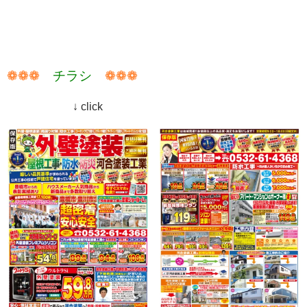
❁❁❁
チラシ
❁❁❁
↓ click