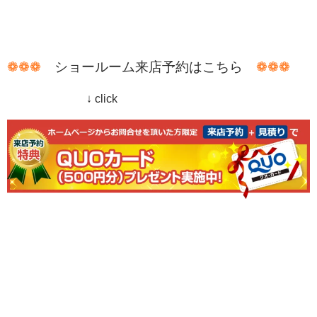
❁❁❁
ショールーム来店予約はこちら
❁❁❁
↓ click