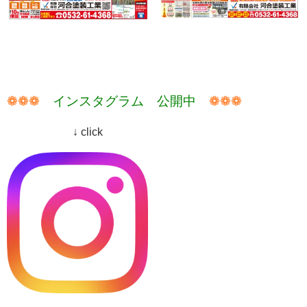
❁❁❁
インスタグラム 公開中
❁❁❁
↓ click