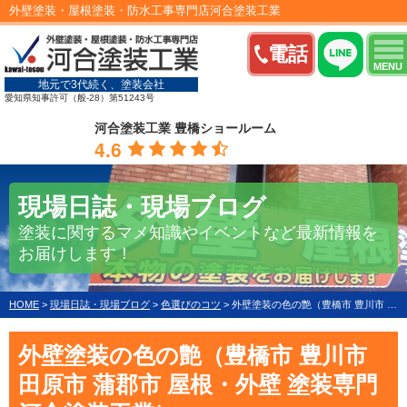
外壁塗装・屋根塗装・防水工事専門店河合塗装工業
電話
MENU
地元で3代続く、塗装会社
愛知県知事許可（般-28）第51243号
河合塗装工業 豊橋ショールーム
4.6
現場日誌・現場ブログ
塗装に関するマメ知識やイベントなど最新情報を
お届けします！
HOME
>
現場日誌・現場ブログ
>
色選びのコツ
>
外壁塗装の色の艶（豊橋市 豊川市 田原市 蒲郡市 屋根・外壁 塗装専門 河合塗装工業）
外壁塗装の色の艶（豊橋市 豊川市
田原市 蒲郡市 屋根・外壁 塗装専門