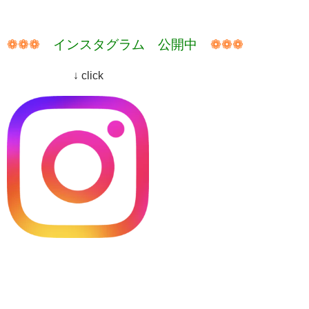
❁❁❁
インスタグラム 公開中
❁❁❁
↓ click