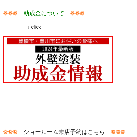
❁❁❁
助成金について
❁❁❁
↓ click
❁❁❁
ショールーム来店予約はこちら
❁❁❁