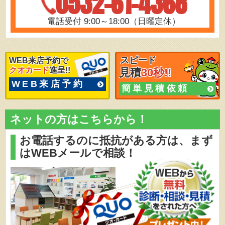
0532-61-4368
電話受付 9:00～18:00（日曜定休）
スピード
WEB来店予約で
クオカード
進呈!!
見積
30秒!!
WEB来店予約
簡単見積依頼
ネットの方はこちらから！
お電話するのに抵抗がある方は、
まず
はWEBメールで相談！