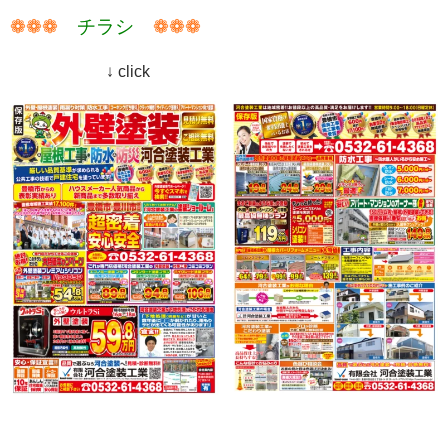
❁❁❁
チラシ
❁❁❁
↓ click