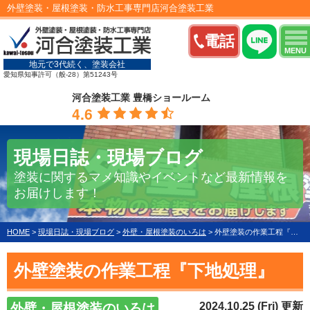
外壁塗装・屋根塗装・防水工事専門店河合塗装工業
電話
MENU
地元で3代続く、塗装会社
愛知県知事許可（般-28）第51243号
河合塗装工業 豊橋ショールーム
4.6
現場日誌・現場ブログ
塗装に関するマメ知識やイベントなど最新情報を
お届けします！
HOME
>
現場日誌・現場ブログ
>
外壁・屋根塗装のいろは
>
外壁塗装の作業工程『下地処理』
外壁塗装の作業工程『下地処理』
2024.10.25 (Fri) 更新
外壁・屋根塗装のいろは