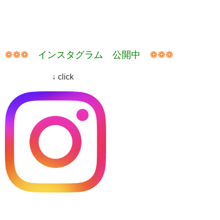
❁❁❁
インスタグラム 公開中
❁❁❁
↓ click