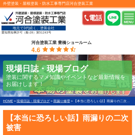
外壁塗装・屋根塗装・防水工事専門店河合塗装工業
電話
MENU
地元で3代続く、塗装会社
愛知県知事許可（般-28）第51243号
河合塗装工業 豊橋ショールーム
4.6
現場日誌・現場ブログ
塗装に関するマメ知識やイベントなど最新情報を
お届けします！
HOME
>
現場日誌・現場ブログ
>
雨漏り修理
>
【本当に恐ろしい話】雨漏りの二次被害
【本当に恐ろしい話】雨漏りの二次
被害