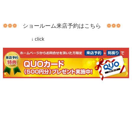
❁❁❁
ショールーム来店予約はこちら
❁❁❁
↓ click